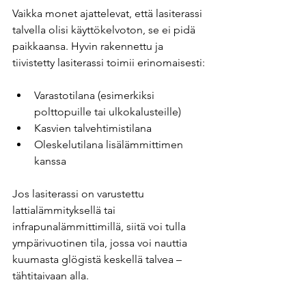
Vaikka monet ajattelevat, että lasiterassi 
talvella olisi käyttökelvoton, se ei pidä 
paikkaansa. Hyvin rakennettu ja 
tiivistetty lasiterassi toimii erinomaisesti:
Varastotilana (esimerkiksi 
polttopuille tai ulkokalusteille)
Kasvien talvehtimistilana
Oleskelutilana lisälämmittimen 
kanssa
Jos lasiterassi on varustettu 
lattialämmityksellä tai 
infrapunalämmittimillä, siitä voi tulla 
ympärivuotinen tila, jossa voi nauttia 
kuumasta glögistä keskellä talvea – 
tähtitaivaan alla.