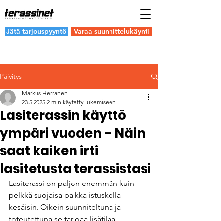
Jätä tarjouspyyntö
Varaa suunnittelukäynti
Päivitys
Markus Herranen
23.5.2025
2 min käytetty lukemiseen
Lasiterassin käyttö
ympäri vuoden – Näin
saat kaiken irti
lasitetusta terassistasi
Lasiterassi on paljon enemmän kuin 
pelkkä suojaisa paikka istuskella 
kesäisin. Oikein suunniteltuna ja 
toteutettuna se tarjoaa lisätilaa, 