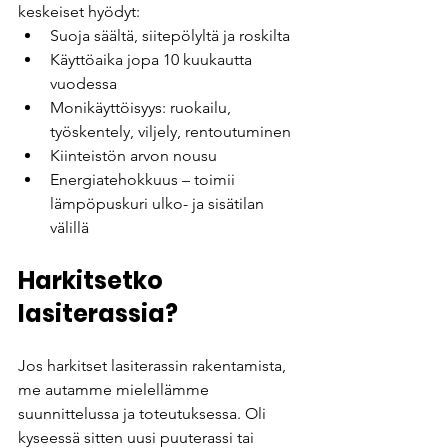
keskeiset hyödyt:
Suoja säältä, siitepölyltä ja roskilta
Käyttöaika jopa 10 kuukautta 
vuodessa
Monikäyttöisyys: ruokailu, 
työskentely, viljely, rentoutuminen
Kiinteistön arvon nousu
Energiatehokkuus – toimii 
lämpöpuskuri ulko- ja sisätilan 
välillä
Harkitsetko 
lasiterassia?
Jos harkitset lasiterassin rakentamista, 
me autamme mielellämme 
suunnittelussa ja toteutuksessa. Oli 
kyseessä sitten uusi puuterassi tai 