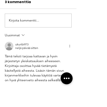
3 kommenttia
Kirjoita kommentti...
Uusimmat
ukuribi973
neljä päivää sitten
Tämä teksti tarjoaa kattavan ja hyvin 
järjestetyn yleiskatsauksen aiheeseen. 
Kirjoittaja osoittaa hyvää tietämystä 
käsitellystä aiheesta. Lisäsin tämän sivun 
kirjanmerkkeihin tulevaa käyttöä varten. Se 
on hyvä yhteenveto aiheesta selkeällä tavalla.