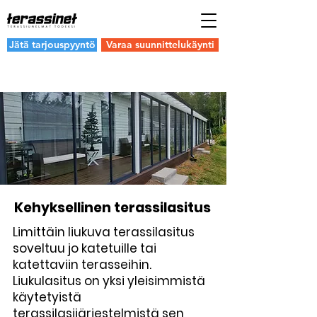
Jätä tarjouspyyntö
Varaa suunnittelukäynti
Kehyksellinen terassilasitus
Limittäin liukuva terassilasitus
soveltuu jo katetuille tai
katettaviin terasseihin.
Liukulasitus on yksi yleisimmistä
käytetyistä
terassilasijärjestelmistä sen