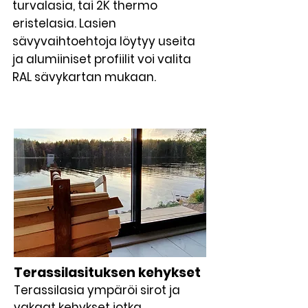
turvalasia, tai 2K thermo
eristelasia. Lasien
sävyvaihtoehtoja löytyy useita
ja alumiiniset profiilit voi valita
RAL sävykartan mukaan.
Terassilasituksen kehykset
Terassilasia ympäröi sirot ja
vakaat kehykset jotka