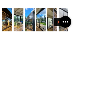
MYYNTI
045 145
1162
Markus
Herranen
TARJOUSPYYNNÖT
myynti@terassinet.fi